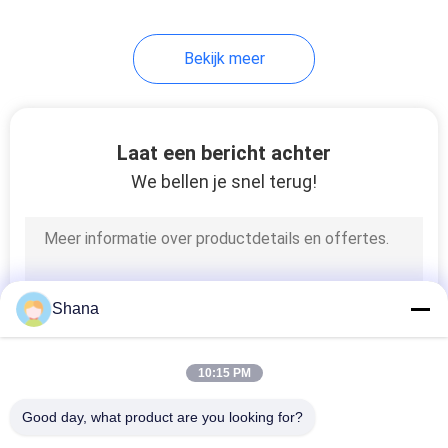
22
Bekijk meer
Doorzichtig LCD-
scherm
Laat een bericht achter
We bellen je snel terug!
14
digitale signage van
Shana
de lijstbovenkant
10:15 PM
Good day, what product are you looking for?