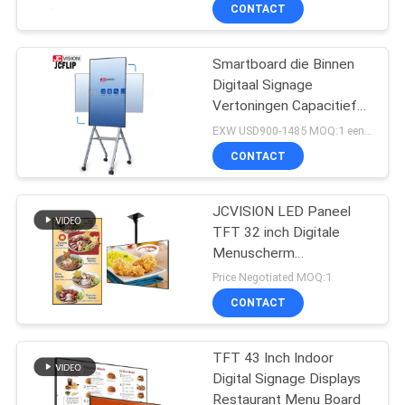
Interactieve Slimme
NEEM
CONTACT
Raad
CONTACT
Smartboard die Binnen
MET
32
Digitaal Signage
ONS
Vertoningen Capacitief
LCD
OP
Touch screen roteren
EXW USD900-1485 MOQ:1 eenheid
Videomuurvertoning
CONTACT
NIEUWS
JCVISION LED Paneel
TFT 32 inch Digitale
GEVALLEN
Menuscherm
61
Wandmontage
Price Negotiated MOQ:1
VRAAG
Smart Interactief
CONTACT
EEN
Whiteboard
TFT 43 Inch Indoor
OFFERTE
Digital Signage Displays
Restaurant Menu Board