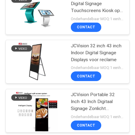
Digital Signage
Touchscreens Kiosk op
15
wielen
Onderhandelbaar MOQ:1 eenheid
CONTACT
LCD schrijfbord
JCVision 32 inch 43 inch
Indoor Digital Signage
Displays voor reclame
Onderhandelbaar MOQ:1 eenheid
CONTACT
8
Uitgerekte Barlcd
JCVision Portable 32
Inch 43 Inch Digitaal
Vertoning
Signage Zonlicht
leesbaar
Onderhandelbaar MOQ:1 eenheid
CONTACT