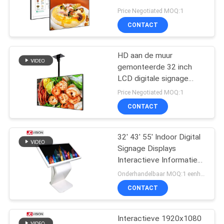
SITEMAP
Price Negotiated MOQ:1
CONTACT
49
PRIVACYBELEID
Interactieve
HD aan de muur
gemonteerde 32 inch
flatpanelweergave
LCD digitale signage
reclamedisplay
Price Negotiated MOQ:1
CONTACT
32' 43' 55' Indoor Digital
12
Signage Displays
Draagbare
Interactieve Informatie
Kiosk
Onderhandelbaar MOQ:1 eenheid
Documentscanner
CONTACT
Interactieve 1920x1080