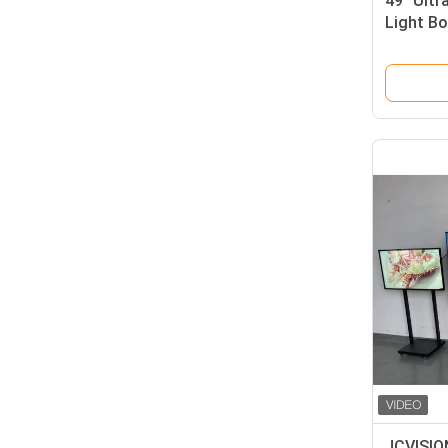
49" Ultr
Light Bo
Android 
commerc
JCVISIO