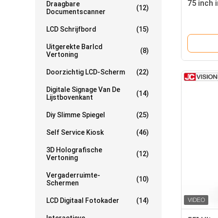
75 inch 
Draagbare
(12)
Documentscanner
LCD Schrijfbord
(15)
Uitgerekte Barlcd
(8)
Vertoning
Doorzichtig LCD-Scherm
(22)
Digitale Signage Van De
(14)
Lijstbovenkant
Diy Slimme Spiegel
(25)
Self Service Kiosk
(46)
3D Holografische
(12)
Vertoning
Vergaderruimte-
(10)
Schermen
LCD Digitaal Fotokader
(14)