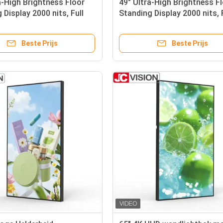
a-High Brightness Floor
49" Ultra-High Brightness F
 Display 2000 nits, Full
Standing Display 2000 nits, 
roid 9+ voor commercieel
HD, Android 9+ voor commer
gebruik
Beste Prijs
Beste Prijs