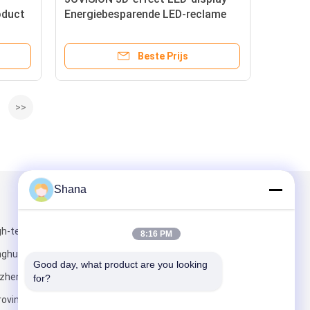
oduct
Energiebesparende LED-reclame
itaal
Digitaal signage
Beste Prijs
>>
Shana
Mail ons
gh-tech
8:16 PM
inghu, Longgang
Good day, what product are you looking 
nzhen,
for?
ovincie,