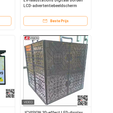
EV-laadstations Digitaal borden
LCD-advertentiebeeldscherm
ED,
Buiten G61 Hoofdbord
n
Beste Prijs
JCVISION 3D-effect LED-display