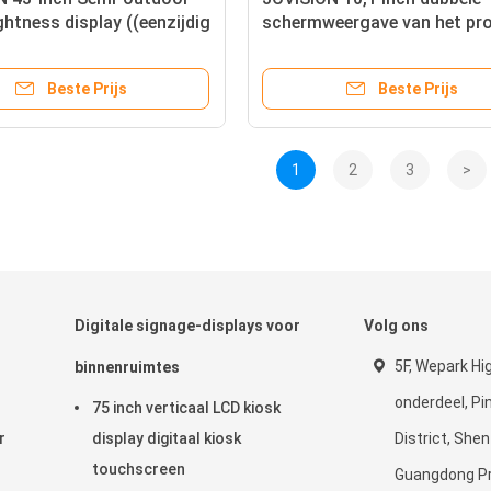
ghtness display ((eenzijdig
schermweergave van het pr
lzijdig)
elektronisch prijskaartje, dig
teken/touchscreen
Beste Prijs
Beste Prijs
1
2
3
>
Digitale signage-displays voor
Volg ons
5F, Wepark Hi
binnenruimtes
onderdeel, P
75 inch verticaal LCD kiosk
r
display digitaal kiosk
District, She
touchscreen
Guangdong Pr