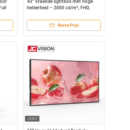
loor
43" staande lightbox met hoge
Full
helderheid – 2000 cd/m², FHD,
cieel
Android Digital Signage voor
detailhandel
Beste Prijs