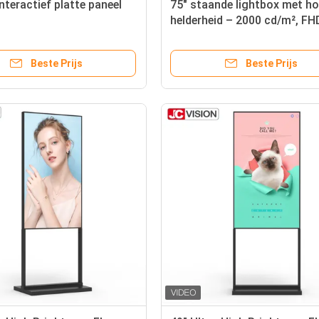
interactief platte paneel
75" staande lightbox met h
helderheid – 2000 cd/m², FH
Android Digital Signage voo
detailhandel
Beste Prijs
Beste Prijs