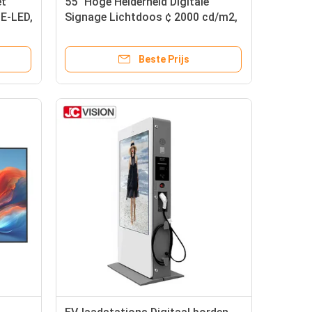
et
55" Hoge Helderheid Digitale
 E-LED,
Signage Lichtdoos ¢ 2000 cd/m2,
ls en
1080P, Android 11, Commercieel
Wandmontage Display
Beste Prijs