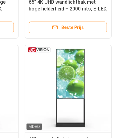
oge
65" 4K UHD wandlichtbak met
D,
hoge helderheid – 2000 nits, E-LED,
r de
Android 11 voor buitenwinkels en
openbare ruimtes
Beste Prijs