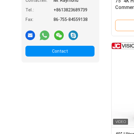
Contacten:
Mr. Raymond
75" 4K H
Commerc
Tel.:
+8613823689739
cd/m2, U
Fax:
86-755-84559138
Digital 
Transpo
Contact