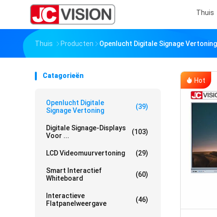
Thuis
Thuis
Producten
Openlucht Digitale Signage Vertoning
Catagorieën
Hot
Openlucht Digitale
(39)
Signage Vertoning
Digitale Signage-Displays
(103)
Voor ...
LCD Videomuurvertoning
(29)
Smart Interactief
(60)
Whiteboard
Interactieve
(46)
Flatpanelweergave