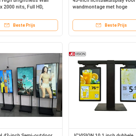
a High Brightness Wall
43-inch lichtbakdisplay voor
x 2000 nits, Full HD,
wandmontage met hoge
11 Digital Signage voor
helderheid – 2000 cd/m², E-L
ieel gebruik
Android 11 voor winkelpui e
Beste Prijs
Beste Prijs
detailhandel
N 43-inch Semi-outdoor
JCVISION 10,1 inch dubbele