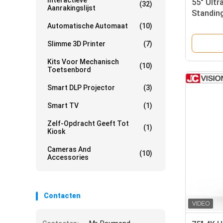
Interactieve
55" Ultr
(32)
Aanrakingslijst
Standing
HD, And
Automatische Automaat
(10)
gebruik
Slimme 3D Printer
(7)
Kits Voor Mechanisch
(10)
Toetsenbord
Smart DLP Projector
(3)
Smart TV
(1)
Zelf-Opdracht Geeft Tot
(1)
Kiosk
Cameras And
(10)
Accessories
Contacten