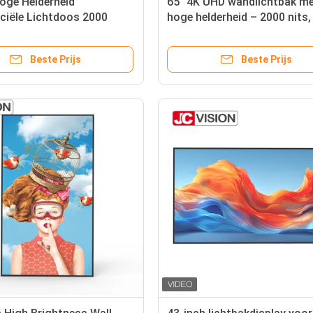
oge Helderheid
65" 4K UHD wandlichtbak m
iële Lichtdoos 2000
hoge helderheid – 2000 nits,
ltra Large Wall Mount
Android 11 voor buitenwinke
Signage voor Hospitality &
openbare ruimtes
Beste Prijs
Beste Prijs
rtation