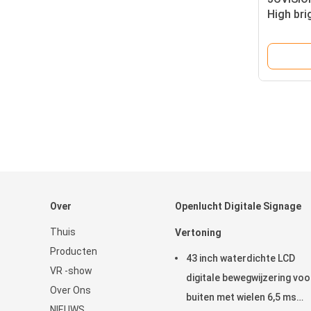
High bri
of dubbe
Over
Openlucht Digitale Signage
Thuis
Vertoning
Producten
43 inch waterdichte LCD
VR -show
digitale bewegwijzering voo
Over Ons
buiten met wielen 6,5 ms
NIEUWS