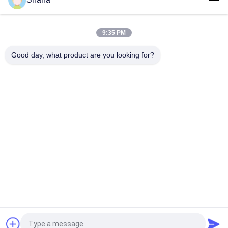
SITEMAP
9:35 PM
PRIVACYBELEID
Good day, what product are you looking for?
populaire categorieën
Alle
Openlucht Digitale 
Digitale Signage-
Signage Vertoning
Displays Voor 
Binnenruimtes
LCD 
Smart Interactief 
Videomuurvertoning
Whiteboard
Interactieve 
Draagbare 
Flatpanelweergave
Documentscanner
Uitgerekte Barlcd 
LCD Schrijfbord
Vertoning
Vraag een offerte aan