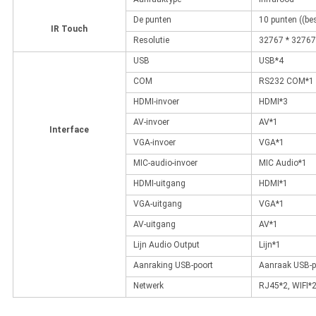
De punten
10 punten ((be
IR Touch
Resolutie
32767 * 32767
USB
USB*4
COM
RS232 COM*1
HDMI-invoer
HDMI*3
AV-invoer
AV*1
Interface
VGA-invoer
VGA*1
MIC-audio-invoer
MIC Audio*1
HDMI-uitgang
HDMI*1
VGA-uitgang
VGA*1
AV-uitgang
AV*1
Lijn Audio Output
Lijn*1
Aanraking USB-poort
Aanraak USB-p
Netwerk
RJ45*2, WIFI*