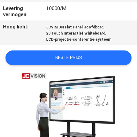
NEEM
Levering
10000/M
CONTACT
vermogen:
MET
Hoog licht:
,
JCVISION Flat Panel Hoofdbord
ONS
,
20 Touch Interactief Whiteboard
LCD-projectie-conferentie-systeem
OP
BESTE PRIJS
NIEUWS
GEVALLEN
VRAAG
EEN
OFFERTE