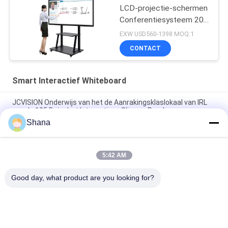
LCD-projectie-schermen
Conferentiesysteem 20
Touch
EXW USD560-1398 MOQ:1
CONTACT
Smart Interactief Whiteboard
JCVISION Onderwijs van het de Aanrakingsklaslokaal van IRL
van de 105 Duim het Interactieve Slimme Raad
Shana
JCVISION Alles-in-één Slimme Interactieve Whiteboard I3 55
Inch Interactief Aanraakscherm
5:42 AM
10 Punten Touch Draagbaar Slim Bord Zoom Interactief
Whiteboard Voor Onderwijs
Good day, what product are you looking for?
populaire categorieën
Alle
Openlucht Digitale 
Digitale Signage-