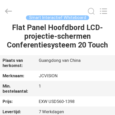
Shenzhen
Junction
Interactive
Technology
Co.,
Smart Interactief Whiteboard
Ltd..
All
Rights
Flat Panel Hoofdbord LCD-
THUIS
Reserved.
projectie-schermen
PRODUCTEN
Conferentiesysteem 20 Touch
OVER
Plaats van
Guangdong van China
herkomst:
ONS
Merknaam:
JCVISION
FABRIEKSTOCHT
Min.
1
bestelaantal:
KWALITEITSCONTROLE
Prijs:
EXW USD560-1398
Levertijd:
7 Werkdagen