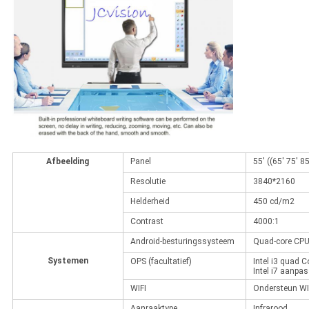
Afbeelding
Panel
55' ((65' 75' 8
Resolutie
3840*2160
Helderheid
450 cd/m2
Contrast
4000:1
Android-besturingssysteem
Quad-core CPU
Systemen
OPS (facultatief)
Intel i3 quad C
Intel i7 aanpa
WIFI
Ondersteun WIF
Aanraaktype
Infrarood