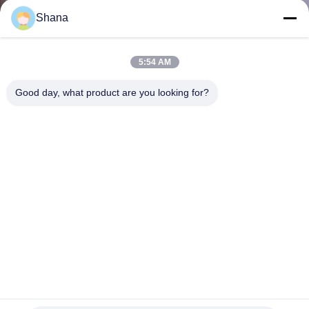
NEEM
Shana
CONTACT
MET
5:54 AM
ONS
Good day, what product are you looking for?
OP
NIEUWS
GEVALLEN
VRAAG
EEN
OFFERTE
0.88mm bezel lcd video wandscherm 500cd/m2 jcvision 55
inch 6.77M kleur