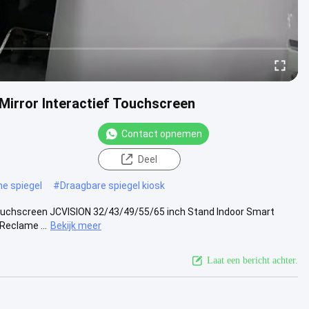
 Mirror Interactief Touchscreen
Contact opnemen
Deel
me spiegel
#
Draagbare spiegel kiosk
 Touchscreen JCVISION 32/43/49/55/65 inch Stand Indoor Smart
Reclame ...
Bekijk meer
Laat een bericht achter.