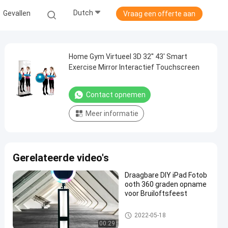
Dutch
Gevallen
Vraag een offerte aan
Home Gym Virtueel 3D 32'' 43' Smart
Exercise Mirror Interactief Touchscreen
Contact opnemen
Meer informatie
Gerelateerde video's
Draagbare DIY iPad Fotob
ooth 360 graden opname
voor Bruiloftsfeest
diy slimme spiegel
2022-05-18
00:29