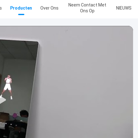
Neem Contact Met
s
Producten
Over Ons
NIEUWS
Ons Op