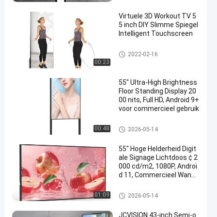
Virtuele 3D Workout TV 5
5 inch DIY Slimme Spiegel
Intelligent Touchscreen
diy slimme spiegel
2022-02-16
00:23
55" Ultra-High Brightness
Floor Standing Display 20
00 nits, Full HD, Android 9+
voor commercieel gebruik
Openlucht Digitale Signage Ve
00:48
2026-05-14
rtoning
55" Hoge Helderheid Digit
ale Signage Lichtdoos ¢ 2
000 cd/m2, 1080P, Androi
d 11, Commercieel Wand
montage Display
Openlucht Digitale Signage Ve
01:09
2026-05-14
rtoning
JCVISION 43-inch Semi-o