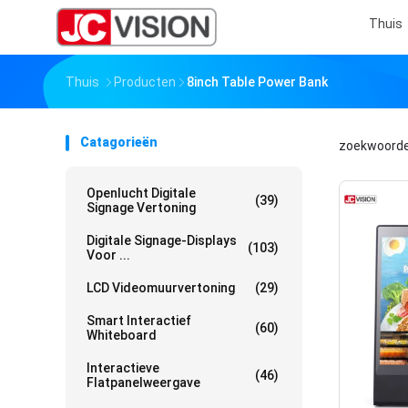
Thuis
Thuis
Producten
8inch Table Power Bank
Catagorieën
zoekwoord
Openlucht Digitale
(39)
Signage Vertoning
Digitale Signage-Displays
(103)
Voor ...
LCD Videomuurvertoning
(29)
Smart Interactief
(60)
Whiteboard
Interactieve
(46)
Flatpanelweergave