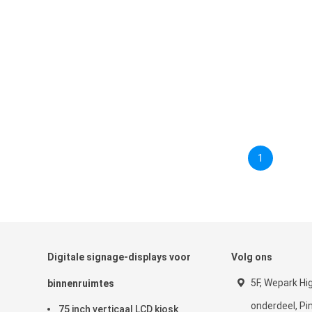
1
Digitale signage-displays voor
Volg ons
5F, Wepark Hi
binnenruimtes
onderdeel, P
75 inch verticaal LCD kiosk