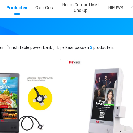
Neem Contact Met
Producten
Over Ons
NIEUWS
Ons Op
en
「8inch table power bank」
bij elkaar passen
3
producten.