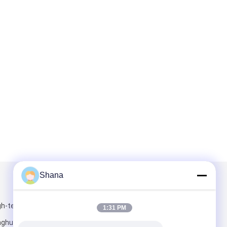
Shana
Mail ons
gh-tech
1:31 PM
inghu, Longgang