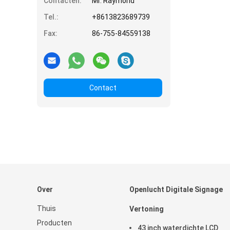
Contacten:
Mr. Raymond
Tel.:
+8613823689739
Fax:
86-755-84559138
Contact
Over
Openlucht Digitale Signage
Thuis
Vertoning
Producten
43 inch waterdichte LCD