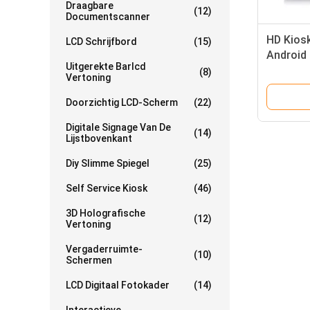
Draagbare
(12)
Documentscanner
HD Kios
LCD Schrijfbord
(15)
Android
Uitgerekte Barlcd
Tafel Po
(8)
Vertoning
Doorzichtig LCD-Scherm
(22)
Digitale Signage Van De
(14)
Lijstbovenkant
Diy Slimme Spiegel
(25)
Self Service Kiosk
(46)
3D Holografische
(12)
Vertoning
Vergaderruimte-
(10)
Schermen
LCD Digitaal Fotokader
(14)