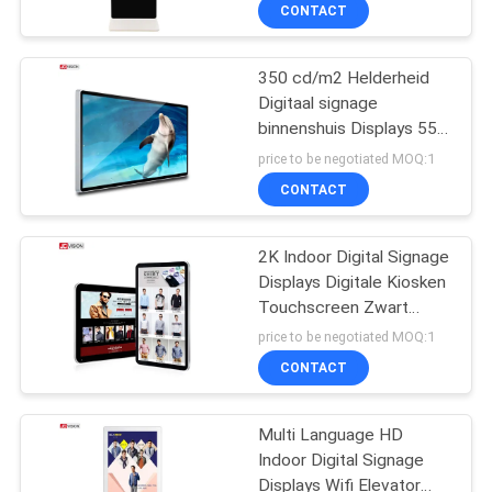
NEEM
CONTACT
CONTACT
350 cd/m2 Helderheid
MET
Digitaal signage
ONS
binnenshuis Displays 55
OP
inch touchscreen Digitaal
price to be negotiated MOQ:1
signage
CONTACT
NIEUWS
2K Indoor Digital Signage
Displays Digitale Kiosken
GEVALLEN
Touchscreen Zwart
Zilveren Frame
price to be negotiated MOQ:1
VRAAG
CONTACT
EEN
Multi Language HD
OFFERTE
Indoor Digital Signage
Displays Wifi Elevator