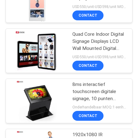
SITEMAP
Signage Display
USD550/unit-USD598/unit MOQ:1 eenheid
CONTACT
PRIVACYBELEID
Quad Core Indoor Digital
Signage Displays LCD
Wall Mounted Digital
Signage
USD550/unit-USD598/unit MOQ:1 eenheid
CONTACT
8ms interactief
touchscreen digitale
signage, 10 punten
standalone digitale
Onderhandelbaar MOQ:1 eenheid
signage
CONTACT
1920x1080 IR