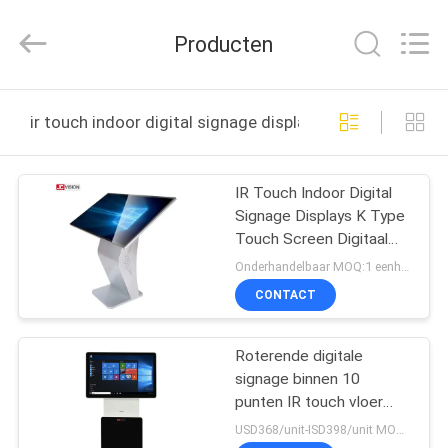
Shenzhen
Junction
Interactive
Producten
Technology
Co.,
Ltd..
All
Rights
THUIS
Reserved.
ir touch indoor digital signage displays online fabricage
PRODUCTEN
IR Touch Indoor Digital
Signage Displays K Type
OVER
Touch Screen Digitaal
ONS
Kiosk
Onderhandelbaar MOQ:1 eenheid
CONTACT
FABRIEKSTOCHT
Roterende digitale
signage binnen 10
KWALITEITSCONTROLE
punten IR touch vloer
stand advertentie display
USD368/unit-ISD398/unit MOQ:1 eenheid