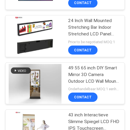
NEEM
CONTACT
CONTACT
24 Inch Wall Mounted
MET
32
Stretching Bar Indoor
ONS
Stretched LCD Panel
LCD
OP
1920*360 IPS
Price to be negotiated MOQ:1
Videomuurvertoning
CONTACT
NIEUWS
49 55 65 inch DIY Smart
Mirror 3D Camera
GEVALLEN
Outdoor LCD Wall Mount
61
Gym
Onderhandelbaar MOQ:1 eenheid
VRAAG
Smart Interactief
CONTACT
EEN
Whiteboard
43 inch Interactieve
OFFERTE
Slimme Spiegel LCD FHD
IPS Touchscreen