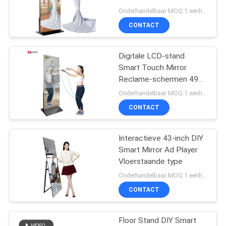
SITEMAP
Spiegel Display Voor
Onderhandelbaar MOQ:1 eenheid
Detailhandel
CONTACT
49
PRIVACYBELEID
Interactieve
Digitale LCD-stand
Smart Touch Mirror
flatpanelweergave
Reclame-schermen 49
55 65 inch
Onderhandelbaar MOQ:1 eenheid
CONTACT
Interactieve 43-inch DIY
12
Smart Mirror Ad Player
Draagbare
Vloerstaande type
Onderhandelbaar MOQ:1 eenheid
Documentscanner
CONTACT
Floor Stand DIY Smart