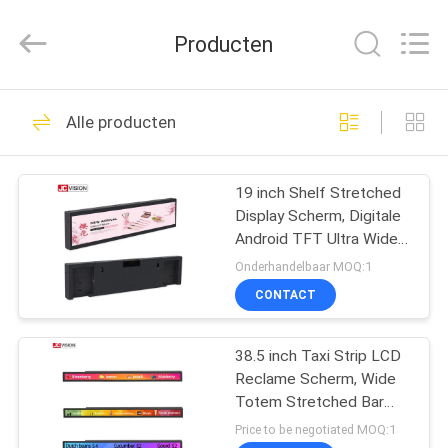
Shenzhen
Junction
Interactive
Producten
Technology
Co.,
Ltd..
All
Rights
THUIS
40
Reserved.
Alle producten
Openlucht Digitale
PRODUCTEN
Signage Vertoning
19 inch Shelf Stretched
Display Scherm, Digitale
OVER
Android TFT Ultra Wide
ONS
Digital Signage
Onderhandelbaar MOQ:1
CONTACT
105
FABRIEKSTOCHT
Digitale signage-
38.5 inch Taxi Strip LCD
Reclame Scherm, Wide
KWALITEITSCONTROLE
displays voor
Totem Stretched Bar
LCD Monitor
Price to be negotiated MOQ:1
binnenruimtes