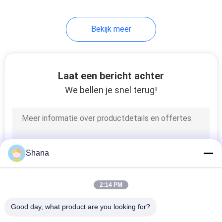
22
Bekijk meer
Doorzichtig LCD-
scherm
Laat een bericht achter
We bellen je snel terug!
14
digitale signage van
Shana
de lijstbovenkant
2:14 PM
Good day, what product are you looking for?