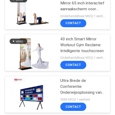
Mirror 65 inch interactief
aanraakscherm voor
15
fitness
Onderhandelbaar MOQ:1 eenheid
CONTACT
LCD schrijfbord
43 inch Smart Mirror
Workout Gym Reclame
Intelligente touchscreen
Onderhandelbaar MOQ:1 eenheid
CONTACT
8
Uitgerekte Barlcd
Ultra Brede de
Conferentie
Vertoning
Onderwijsoplossing van
105 Duim Witte Zwarte
5980 MOQ:1 eenheid
Interactieve Whiteboard
CONTACT