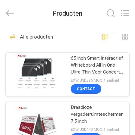
Shenzhen
Junction
Interactive
Producten
Technology
Co.,
Ltd..
All
Rights
THUIS
40
Reserved.
Alle producten
Openlucht Digitale
PRODUCTEN
Signage Vertoning
65 inch Smart Interactief
Whiteboard All In One
OVER
Ultra Thin Voor Concert
ONS
Klaslokaal
EXW USD895 MOQ:1 eenheid
CONTACT
105
FABRIEKSTOCHT
Digitale signage-
Draadloze
vergaderruimteschermen
KWALITEITSCONTROLE
displays voor
7,5 inch
EXW USD140 MOQ:1 eenheid
binnenruimtes