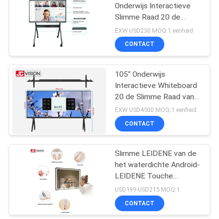
Onderwijs Interactieve
Slimme Raad 20 de
15
Aanraking van Puntenirl
EXW USD230 MOQ:1 eenheid
voor Klaslokaal
CONTACT
LCD schrijfbord
105“ Onderwijs
Interactieve Whiteboard
20 de Slimme Raad van
de Puntenaanraking voor
EXW USD4500 MOQ:1 eenheid
het Klaslokaalonderwijs
CONTACT
8
Uitgerekte Barlcd
Slimme LEIDENE van de
het waterdichte Android-
Vertoning
LEIDENE Touche
screenvertoning IP65
USD199-USD215 MOQ:1
van TV
CONTACT
Badkamersspiegel