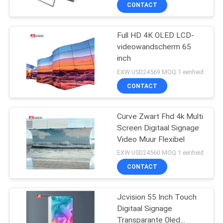
NEEM
CONTACT
CONTACT
Full HD 4K OLED LCD-
MET
32
videowandscherm 65
ONS
inch
LCD
OP
EXW USD24569 MOQ:1 eenheid
Videomuurvertoning
CONTACT
NIEUWS
Curve Zwart Fhd 4k Multi
Screen Digitaal Signage
GEVALLEN
Video Muur Flexibel
61
EXW USD24560 MOQ:1 eenheid
VRAAG
Smart Interactief
CONTACT
EEN
Whiteboard
Jcvision 55 Inch Touch
OFFERTE
Digitaal Signage
Transparante Oled