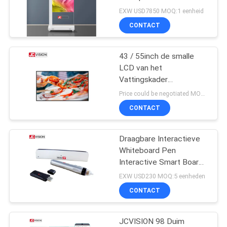
SITEMAP
Windows Android
EXW USD7850 MOQ:1 eenheid
Systeem
CONTACT
49
PRIVACYBELEID
Interactieve
43 / 55inch de smalle
LCD van het
flatpanelweergave
Vattingskader
Adverterende Raad van
Price could be negotiated MOQ:1 eenheid
het Vertonings Digitale
CONTACT
Menu voor Restaurants
Draagbare Interactieve
12
Whiteboard Pen
Draagbare
Interactive Smart Board
Pen voor Onderwijs
EXW USD230 MOQ:5 eenheden
Documentscanner
CONTACT
JCVISION 98 Duim