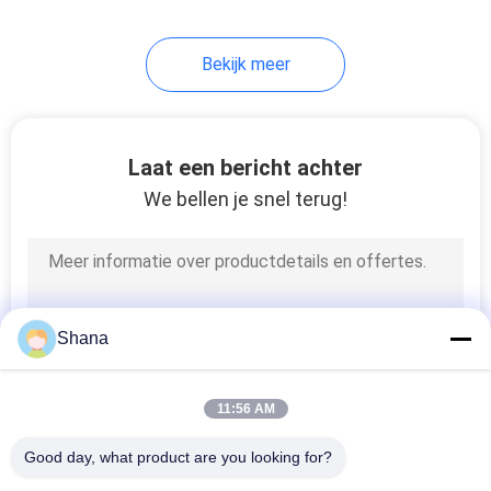
22
Bekijk meer
Doorzichtig LCD-
scherm
Laat een bericht achter
We bellen je snel terug!
14
digitale signage van
Shana
de lijstbovenkant
11:56 AM
Good day, what product are you looking for?