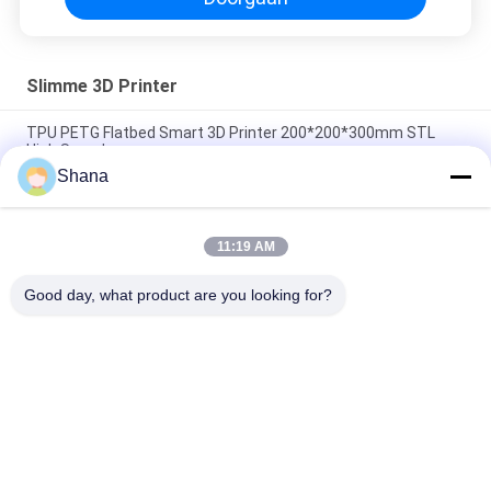
Slimme 3D Printer
TPU PETG Flatbed Smart 3D Printer 200*200*300mm STL
High Speed
Shana
FDM Plate 0.8mm mondstuk Smart 3D Printer Toy DIY
JCVISION 100W
11:19 AM
AC110V Low Friction Slimme 3D Printer FDM Industriële 3D
Printer
Good day, what product are you looking for?
populaire categorieën
Alle
Openlucht Digitale 
Digitale Signage-
Signage Vertoning
Displays Voor 
Binnenruimtes
LCD 
Smart Interactief 
Videomuurvertoning
Whiteboard