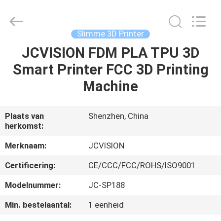
Shenzhen
Junction
Interactive
Technology
Co.,
Slimme 3D Printer
Ltd..
All
Rights
JCVISION FDM PLA TPU 3D
THUIS
Reserved.
Smart Printer FCC 3D Printing
PRODUCTEN
Machine
OVER
Plaats van
Shenzhen, China
herkomst:
ONS
Merknaam:
JCVISION
FABRIEKSTOCHT
Certificering:
CE/CCC/FCC/ROHS/ISO9001
Modelnummer:
JC-SP188
KWALITEITSCONTROLE
Min. bestelaantal:
1 eenheid