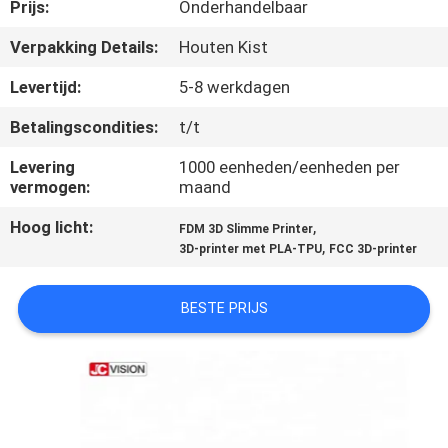
NEEM
Prijs:
Onderhandelbaar
CONTACT
Verpakking Details:
Houten Kist
MET
Levertijd:
5-8 werkdagen
ONS
Betalingscondities:
t/t
OP
Levering
1000 eenheden/eenheden per
vermogen:
maand
NIEUWS
Hoog licht:
,
FDM 3D Slimme Printer
,
3D-printer met PLA-TPU
FCC 3D-printer
GEVALLEN
BESTE PRIJS
VRAAG
EEN
OFFERTE