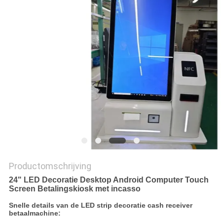
NEEM
CONTACT
MET
ONS
OP
NIEUWS
GEVALLEN
VRAAG
Productomschrijving
24" LED Decoratie Desktop Android Computer Touch
EEN
Screen Betalingskiosk met incasso
OFFERTE
Snelle details van de LED strip decoratie cash receiver
betaalmachine: