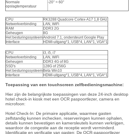
Normale
-20° ≈ 60°
opslagtemperatuur
CPU
RK3288 Quadcore Cortex-A17 1,8 GHz
Netwerkverbinding
LAN, WiFi
RAM
DDR3 2G
Geheugen
8G
Het besturingssysteem
Android 7.1, ondersteunt Google Play
Interface
HDMI-uitgang*1, USB*4, LAN*1, VGA*1
CPU
i3, i5, i7
Netwerkverbinding
LAN, WiFi
Geheugen
DDR3 4G of 8G
SSD's
128G of 256G
Het besturingssysteem
Beta Win10
Interface
HDMI-uitgang*1, USB*4, LAN*1, VGA*1
Toepassing van een touchscreen zelfbedieningsmachine:
Hier zijn de belangrijkste toepassingen van deze 24-inch desktop
hotel check-in kiosk met een OCR paspoortlezer, camera en
microfoon:
Hotel Check-In: De primaire applicatie, waarmee gasten
zelfstandig kunnen inchecken, reserveringen kunnen ophalen,
details kunnen bevestigen en kamersleutels kunnen verkrijgen,
waardoor de congestie aan de receptie wordt verminderd.
Identificatie en verificatie van gasten: De OCR-paspoortlezer