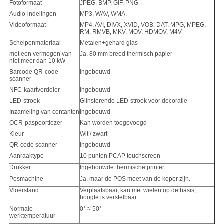
Fotoformaat
JPEG, BMP, GIF, PNG
Audio-indelingen
MP3, WAV, WMA.
Videoformaat
MP4, AVI, DIVX, XVID, VOB, DAT, MPG, MPEG,
RM, RMVB, MKV, MOV, HDMOV, M4V
Schelpenmateriaal
Metalen+gehard glas
met een vermogen van
Ja, 80 mm breed thermisch papier
niet meer dan 10 kW
Barcode QR-code
Ingebouwd
scanner
NFC-kaartverdeler
Ingebouwd
LED-strook
Glinsterende LED-strook voor decoratie
Inzameling van contanten
Ingebouwd
OCR-paspoortlezer
Kan worden toegevoegd
Kleur
Wit / zwart
QR-code scanner
Ingebouwd
Aanraaktype
10 punten PCAP touchscreen
Drukker
Ingebouwde thermische printer
Posmachine
Ja, maar de POS moet van de koper zijn.
Vloerstand
Verplaatsbaar, kan met wielen op de basis,
hoogte is verstelbaar
Normale
0° ≈ 50°
werktemperatuur