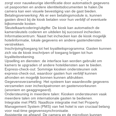
zorgt voor nauwkeurige identificatie door automatisch gegevens
uit paspoorten en andere identiteitsdocumenten te halen.De
camera kan een visuele bevestiging van de gast bieden.
Betalingsverwerking: Als er een betalingsmodule is, kunnen
gasten direct bij de kiosk betalen voor hun verblijf of eventuele
bijkomende kosten.
Sleutelkaartcodering/uitgifte: De kiosk kan automatisch de
kamersleutels coderen en uitdelen bij succesvol inchecken.
Informatiecentrum: Naast het inchecken kan de kiosk mogelijk
hotelinformatie, lokale gegevens en andere gastendiensten
verstrekken.
Inschrijving/toegang tot het loyaliteitsprogramma: Gasten kunnen
zich via de kiosk inschrijven of toegang krijgen tot hun
loyaliteitsrekening.
Upselling en diensten: de interface kan worden gebruikt om
kamers te upgraden of andere hoteldiensten aan te bieden.
Express-check-out: Sommige kiosken ondersteunen ook
express-check-out, waardoor gasten hun verblijf kunnen
afronden en mogelijk bonnen kunnen afdrukken.
Gegevensverzameling: Het systeem kan waardevolle gegevens
verzamelen over incheckpatronen en gastenvoorkeuren
(anoniem en geaggregeerd).
Ondersteuning in meerdere talen: Kiosken ondersteunen vaak
meerdere talen om internationale gasten te bedienen.
Integratie met PMS: Naadloze integratie met het Property
Management System (PMS) van het hotel is van cruciaal belang
voor real-time gegevenssynchronisatie.
Assistentie op afstand: De camera en de microfoon kunnen