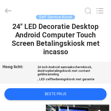
Shenzhen
Junction
Interactive
Technology
Co.,
Self Service Kiosk
Ltd..
All
Rights
24" LED Decoratie Desktop
THUIS
Reserved.
Android Computer Touch
PRODUCTEN
Screen Betalingskiosk met
incasso
OVER
ONS
Hoog licht:
,
24 inch Android-aanraakschermkiosk
desktopbetalingskiosk met contant
geldinzameling
,
LED-zelfbedieningskiosk met garantie
FABRIEKSTOCHT
BESTE PRIJS
KWALITEITSCONTROLE