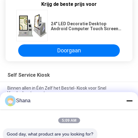
Krijg de beste prijs voor
24" LED Decoratie Desktop
Android Computer Touch Screen
Betalingskiosk met incasso
Doorgaan
Self Service Kiosk
Binnen allen in Één Zelf het Bestel- Kiosk voor Snel
Voedselrestaurant
Shana
JCVISION Self Service Kiosk Touchscreen Barcode Scanner
Zelf bestellen Kiosk
5:09 AM
19 inch 21,5 inch Kiosk voor wachtrijbeheer, capacitieve LCD
touchscreen Kiosk
Good day, what product are you looking for?