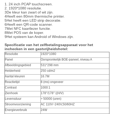
SITEMAP
1. 24 inch PCAP touchscreen.
2. 1920*1080 resolutie.
3De kleur kan zwart of wit zijn.
4Heeft een 80mm thermische printer.
PRIVACYBELEID
5Het heeft een LED strip decoratie.
6Heeft een QR-code scanner.
7Met NFC kaartlezer functie.
8Met POS van de koper.
9Het systeem kan Android of Windows zijn.
Specificatie van het zelfbetalingsapparaat voor het
inchecken in een gastvrijheidshotel:
Resolutie
1920*1080
Panel
Oorspronkelijk BOE-paneel, niveau A
Afbeeldingsgebied
531*298 mm
Helderheid
250 cd/m2
Aantal kleuren
16.7M
Reactietijd
8 (ms) ongeveer
Contrast
1000:1
Zienhoek
178°/178° ((H/V)
Levensduur
> 50000 (uren)
Stroomvoorziening
AC 110V~240V,50/60HZ
Energieverbruik
24W