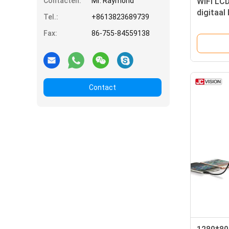
Contacten:
Mr. Raymond
WiFi LCD
digitaal
Tel.:
+8613823689739
detectie
Fax:
86-755-84559138
Contact