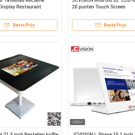
0 Tafelblad Reclame
JCVISION Android 32" LCD-
Display Restaurant
20 punten Touch Screen
nk 1G DDR3
Educatieve touchtable met
hoogteverstelbaar
Beste Prijs
Beste Prijs
 21,5 inch Bestellen koffie
JCVISION L Shape 10,1 inch