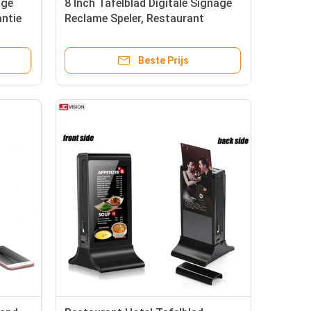
age
8 Inch Tafelblad Digitale Signage
antie
Reclame Speler, Restaurant
Tafelstandaard Menu Powerbank
Beste Prijs