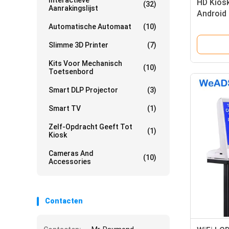
Interactieve
HD Kios
(32)
Aanrakingslijst
Android
Tafel Po
Automatische Automaat
(10)
Slimme 3D Printer
(7)
Kits Voor Mechanisch
(10)
Toetsenbord
Smart DLP Projector
(3)
Smart TV
(1)
Zelf-Opdracht Geeft Tot
(1)
Kiosk
Cameras And
(10)
Accessories
Contacten