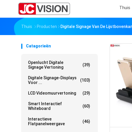
Thuis
Thuis
Producten
Digitale Signage Van De Lijstbovenka
Catagorieën
Openlucht Digitale
(39)
Signage Vertoning
Digitale Signage-Displays
(103)
Voor ...
LCD Videomuurvertoning
(29)
Smart Interactief
(60)
Whiteboard
Interactieve
(46)
Flatpanelweergave