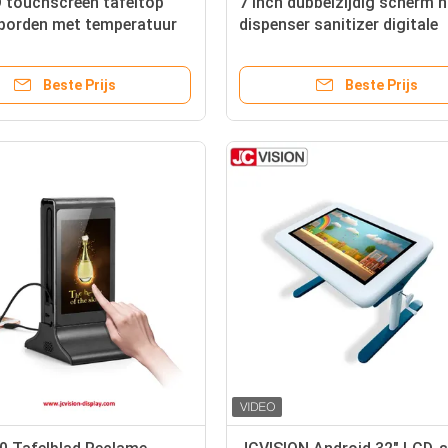
 touchscreen tafeltop
7 inch dubbelzijdig scherm 
 borden met temperatuur
dispenser sanitizer digitale
advertentie kiosk
Beste Prijs
Beste Prijs