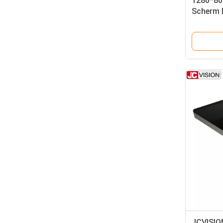
1280*80
Scherm 
Powerba
JCVISION