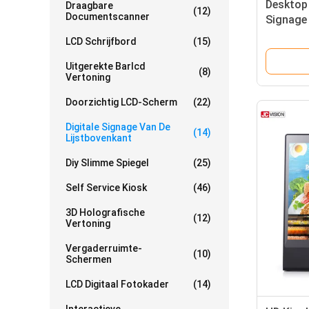
Desktop 
Draagbare
(12)
Documentscanner
Signage
Player
LCD Schrijfbord
(15)
Uitgerekte Barlcd
(8)
Vertoning
Doorzichtig LCD-Scherm
(22)
Digitale Signage Van De
(14)
Lijstbovenkant
Diy Slimme Spiegel
(25)
Self Service Kiosk
(46)
3D Holografische
(12)
Vertoning
Vergaderruimte-
(10)
Schermen
LCD Digitaal Fotokader
(14)