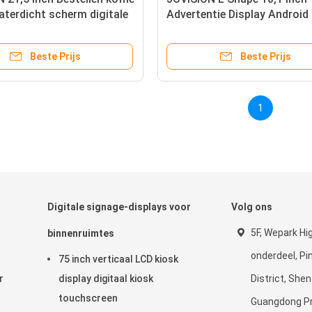
aterdicht scherm digitale
Advertentie Display Android
el met touchscreen
Feedback Kiosk
Beste Prijs
Beste Prijs
1
Digitale signage-displays voor
Volg ons
5F, Wepark Hi
binnenruimtes
onderdeel, P
75 inch verticaal LCD kiosk
r
display digitaal kiosk
District, She
touchscreen
Guangdong Pr