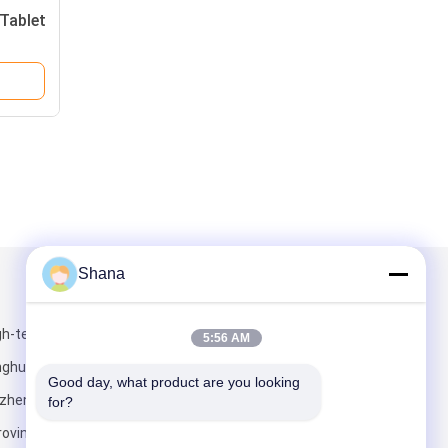
 Tablet
Shana
Mail ons
gh-tech
5:56 AM
inghu, Longgang
Good day, what product are you looking 
nzhen,
for?
ovincie,