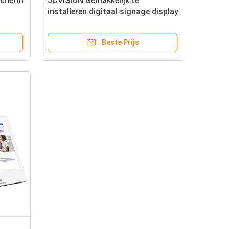
scherm
JCVISION Gemakkelijk te
installeren digitaal signage display
elektronisch planklabel LCD
display TFT technologie
Beste Prijs