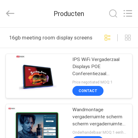
Shenzhen
Junction
Interactive
Producten
Technology
Co.,
Ltd..
All
Rights
THUIS
Reserved.
16gb meeting room display screens online fabricage
PRODUCTEN
IPS WiFi Vergaderzaal
Displays POE
OVER
Conferentiezaal
ONS
Reservering Display
Price negotiated MOQ:1
CONTACT
FABRIEKSTOCHT
Wandmontage
vergaderruimte scherm
KWALITEITSCONTROLE
scherm vergaderruimte
schema scherm 10,1'
Onderhandelbaar MOQ:1 eenheid