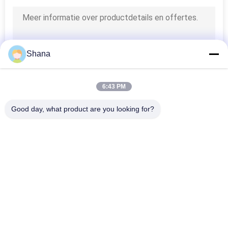
Shana
6:43 PM
Good day, what product are you looking for?
populaire categorieën
Alle
Openlucht Digitale 
Digitale Signage-
Signage Vertoning
Displays Voor 
Binnenruimtes
LCD 
Smart Interactief 
Videomuurvertoning
Whiteboard
Interactieve 
Draagbare 