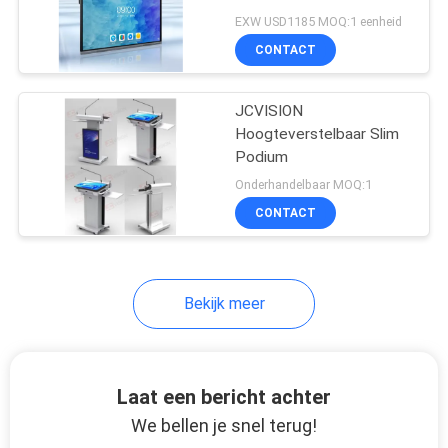
SITEMAP
Interactief Whiteboard
EXW USD1185 MOQ:1 eenheid
CONTACT
PRIVACYBELEID
JCVISION
Hoogteverstelbaar Slim
Podium
Onderhandelbaar MOQ:1
CONTACT
Bekijk meer
Laat een bericht achter
We bellen je snel terug!