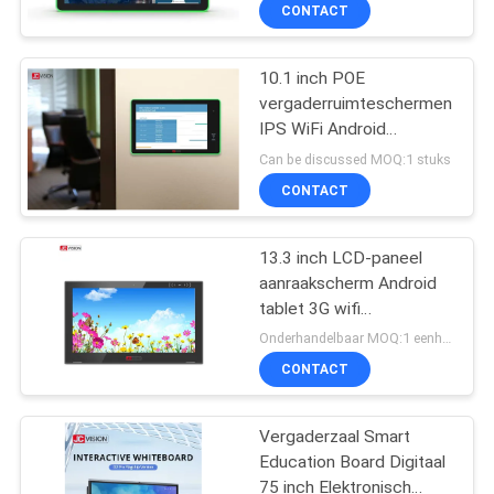
13,3' 15,6'
NEEM
CONTACT
CONTACT
10.1 inch POE
MET
vergaderruimteschermen
ONS
IPS WiFi Android
OP
vergaderruimte planner
Can be discussed MOQ:1 stuks
CONTACT
NIEUWS
13.3 inch LCD-paneel
aanraakscherm Android
GEVALLEN
tablet 3G wifi
conferentieruimte
Onderhandelbaar MOQ:1 eenheid
vergaderdisplay
VRAAG
CONTACT
EEN
Vergaderzaal Smart
OFFERTE
Education Board Digitaal
75 inch Elektronisch