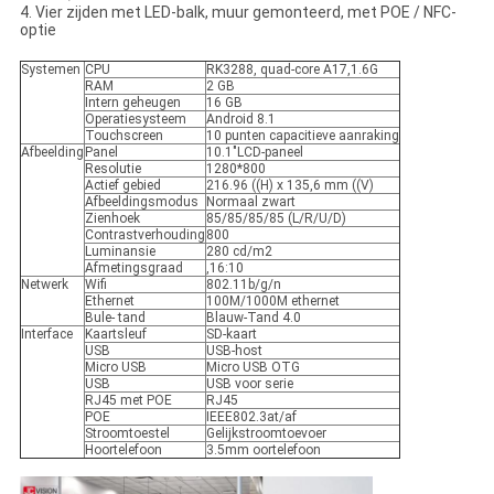
4. Vier zijden met LED-balk, muur gemonteerd, met POE / NFC-
optie
Systemen
CPU
RK3288, quad-core A17,1.6G
RAM
2 GB
Intern geheugen
16 GB
Operatiesysteem
Android 8.1
Touchscreen
10 punten capacitieve aanraking
Afbeelding
Panel
10.1"LCD-paneel
Resolutie
1280*800
Actief gebied
216.96 ((H) x 135,6 mm ((V)
Afbeeldingsmodus
Normaal zwart
Zienhoek
85/85/85/85 (L/R/U/D)
Contrastverhouding
800
Luminansie
280 cd/m2
Afmetingsgraad
,16:10
Netwerk
Wifi
802.11b/g/n
Ethernet
100M/1000M ethernet
Bule- tand
Blauw-Tand 4.0
Interface
Kaartsleuf
SD-kaart
USB
USB-host
Micro USB
Micro USB OTG
USB
USB voor serie
RJ45 met POE
RJ45
POE
IEEE802.3at/af
Stroomtoestel
Gelijkstroomtoevoer
Hoortelefoon
3.5mm oortelefoon