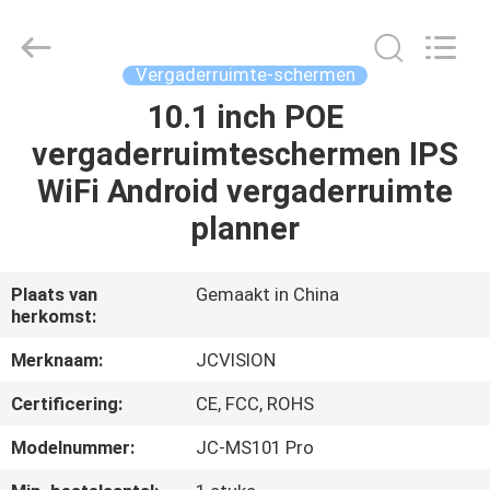
Shenzhen
Junction
Interactive
Technology
Co.,
Vergaderruimte-schermen
Ltd..
All
Rights
10.1 inch POE
THUIS
Reserved.
vergaderruimteschermen IPS
PRODUCTEN
WiFi Android vergaderruimte
planner
OVER
ONS
Plaats van
Gemaakt in China
herkomst:
FABRIEKSTOCHT
Merknaam:
JCVISION
Certificering:
CE, FCC, ROHS
KWALITEITSCONTROLE
Modelnummer:
JC-MS101 Pro