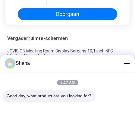
Doorgaan
Vergaderruimte-schermen
JCVISION Meeting Room Display Screens 10,1 inch NFC
Meeting Room Digitale signage
Shana
RJ45 Kamerplanning Touchscreen, IPS Scherm
Vergaderruimte Beschikbaarheidsweergave 10 Inch
3:17 AM
LED-licht Conferentieruimte Displays, NFC Poe Meeting Room
Schedule Display
Good day, what product are you looking for?
populaire categorieën
Alle
Openlucht Digitale 
Digitale Signage-
Signage Vertoning
Displays Voor 