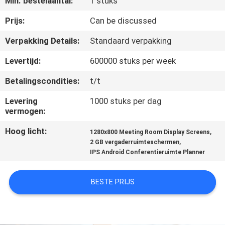
Min. bestelaantal:
1 stuks
NEEM
CONTACT
Prijs:
Can be discussed
MET
Verpakking Details:
Standaard verpakking
ONS
Levertijd:
600000 stuks per week
OP
Betalingscondities:
t/t
Levering
1000 stuks per dag
NIEUWS
vermogen:
Hoog licht:
,
1280x800 Meeting Room Display Screens
GEVALLEN
,
2 GB vergaderruimteschermen
IPS Android Conferentieruimte Planner
VRAAG
BESTE PRIJS
EEN
OFFERTE