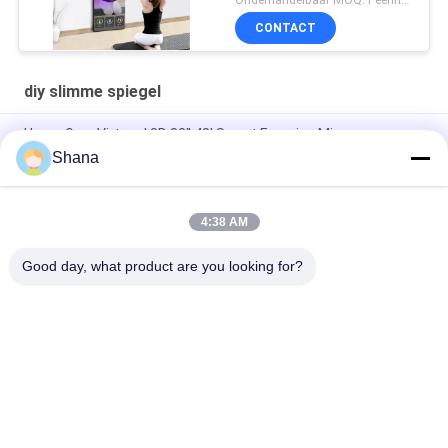
CONTACT
diy slimme spiegel
Home Gym Virtueel 3D 32'' 43' Smart Exercise Mirror
Interactief Touchscreen
Shana
Vloerstaande DIY Slimme Spiegel Touchscreen Android of Win
OS
4:38 AM
43" 55" 65" Fitness Smart Mirror LCD Reclame Display
Good day, what product are you looking for?
populaire categorieën
Alle
Openlucht Digitale 
Digitale Signage-
Signage Vertoning
Displays Voor 
Binnenruimtes
LCD 
Smart Interactief 
Videomuurvertoning
Whiteboard