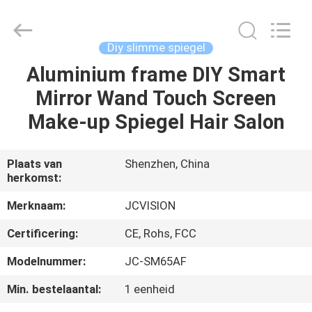
Shenzhen
Junction
Interactive
Technology
Co.,
Diy slimme spiegel
Ltd..
All
Rights
Aluminium frame DIY Smart
THUIS
Reserved.
Mirror Wand Touch Screen
PRODUCTEN
Make-up Spiegel Hair Salon
OVER
Plaats van
Shenzhen, China
herkomst:
ONS
Merknaam:
JCVISION
FABRIEKSTOCHT
Certificering:
CE, Rohs, FCC
Modelnummer:
JC-SM65AF
KWALITEITSCONTROLE
Min. bestelaantal:
1 eenheid