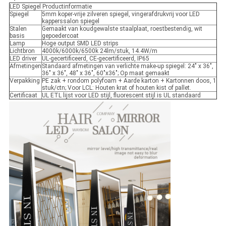
LED Spiegel Productinformatie
Spiegel
5mm koper-vrije zilveren spiegel, vingerafdrukvrij voor LED
kapperssalon spiegel
Stalen
Gemaakt van koudgewalste staalplaat, roestbestendig, wit
basis
gepoedercoat
Lamp
Hoge output SMD LED strips
Lichtbron
4000k/6000k/6500k 24lm/stuk, 14.4W/m
LED driver
UL-gecertificeerd, CE-gecertificeerd, IP65
Afmetingen
Standaard afmetingen van verlichte make-up spiegel: 24" x 36",
36" x 36", 48" x 36", 60"x36"; Op maat gemaakt
Verpakking
PE zak + rondom polyfoam + Aarde karton + Kartonnen doos, 1
stuk/ctn; Voor LCL: Houten krat of houten kist of pallet.
Certificaat
UL ETL lijst voor LED stijl, fluorescent stijl is UL standaard