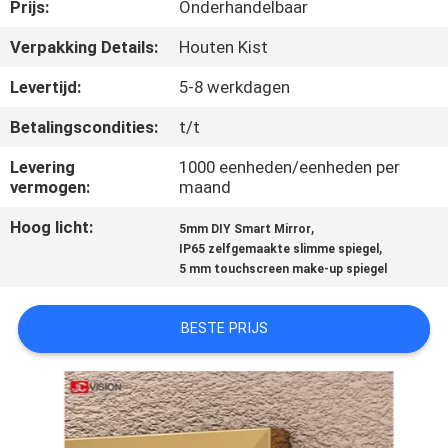
NEEM
Prijs:
Onderhandelbaar
CONTACT
Verpakking Details:
Houten Kist
MET
Levertijd:
5-8 werkdagen
ONS
Betalingscondities:
t/t
OP
Levering
1000 eenheden/eenheden per
vermogen:
maand
NIEUWS
Hoog licht:
,
5mm DIY Smart Mirror
,
IP65 zelfgemaakte slimme spiegel
GEVALLEN
5 mm touchscreen make-up spiegel
BESTE PRIJS
VRAAG
EEN
OFFERTE