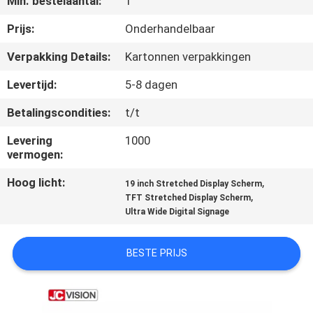
Min. bestelaantal:
1
NEEM
CONTACT
Prijs:
Onderhandelbaar
MET
Verpakking Details:
Kartonnen verpakkingen
ONS
Levertijd:
5-8 dagen
OP
Betalingscondities:
t/t
Levering
1000
NIEUWS
vermogen:
Hoog licht:
,
19 inch Stretched Display Scherm
GEVALLEN
,
TFT Stretched Display Scherm
Ultra Wide Digital Signage
VRAAG
BESTE PRIJS
EEN
OFFERTE