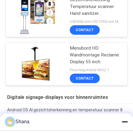
Temperatuur scanner
Hand sanitizer
Advertentie kiosk
USD968/unit-USD1098/unit MOQ:1 eenheid
CONTACT
Menubord HD
Wandmontage Reclame
Display 55 inch
Price Negotiated MOQ:1
CONTACT
Digitale signage-displays voor binnenruimtes
Android OS AI gezichtsherkenning en temperatuur scanner 8
inch
Shana
Smartboard die Binnen Digitaal Signage Vertoningen
Capacitief Touch screen roteren