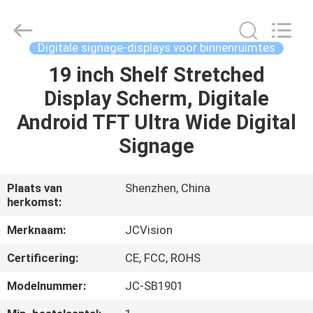
Shenzhen
Junction
Interactive
Technology
Co.,
Digitale signage-displays voor binnenruimtes
Ltd..
All
Rights
19 inch Shelf Stretched
THUIS
Reserved.
Display Scherm, Digitale
PRODUCTEN
Android TFT Ultra Wide Digital
Signage
OVER
ONS
Plaats van
Shenzhen, China
herkomst:
FABRIEKSTOCHT
Merknaam:
JCVision
Certificering:
CE, FCC, ROHS
KWALITEITSCONTROLE
Modelnummer:
JC-SB1901