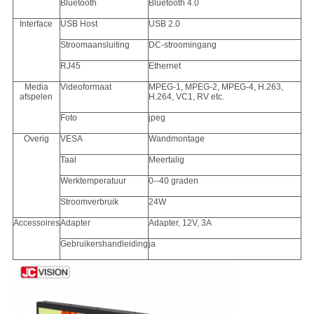
Bluetooth
Bluetooth 4.0
Interface
USB Host
USB 2.0
Stroomaansluiting
DC-stroomingang
RJ45
Ethernet
Media
Videoformaat
MPEG-1, MPEG-2, MPEG-4, H.263,
afspelen
H.264, VC1, RV etc.
Foto
jpeg
Overig
VESA
Wandmontage
Taal
Meertalig
Werktemperatuur
0--40 graden
Stroomverbruik
24W
Accessoires
Adapter
Adapter, 12V, 3A
Gebruikershandleiding
ja