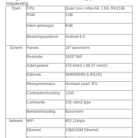
toepassing.
Stam
CPU
Quad core cortex A9, 1.6G, RK3188
RAM
1GB
Intern geheugen
8GB
Besturingssysteem
Android 4.4
Scherm
Paneel
19" barscherm
Resolutie
1920*360
Actief gebied
476.64(H) x 89.37 mm(V)
Kijkhoek
89/89/89/89 (L/R/U/D)
Weergavemodus
Normaal zwart, IPS
Contrastverhouding
1200
Luminantie
250 cd/m2 type
Beeldverhouding
Barscherm
Netwerk
WiFi
802.11b/g/n
Ethernet
10M/100M Ethernet